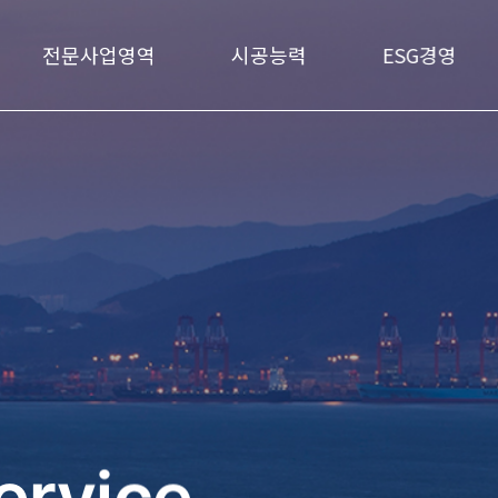
전문사업영역
시공능력
ESG경영
ervice
ervice
ervice