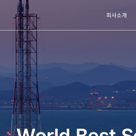
회사소개
World
World
World
Best
Best
Best
S
S
S